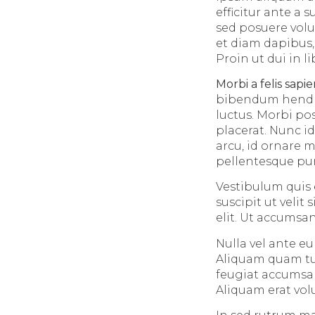
efficitur ante a
sed posuere volu
et diam dapibus,
Proin ut dui in l
Morbi a felis sapi
bibendum hendrer
luctus. Morbi po
placerat. Nunc 
arcu, id ornare 
pellentesque pur
Vestibulum quis el
suscipit ut veli
elit. Ut accumsan
Nulla vel ante e
Aliquam quam tur
feugiat accumsan
Aliquam erat vol