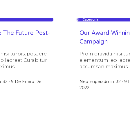
Sin Categoría
e The Future Post-
Our Award-Winnin
Campaign
nisi turpis, posuere
Proin gravida nisi tu
o laoreet Curabitur
elementum leo laore
ximus.
accumsan maximus.
n_32
9 De Enero De
Nep_superadmin_32
9 
2022