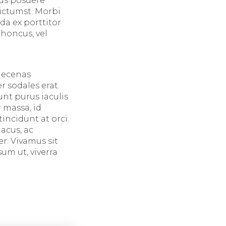
mus posuere
dictumst. Morbi
da ex porttitor
rhoncus, vel
Maecenas
r sodales erat.
unt purus iaculis
 massa, id
incidunt at orci.
acus, ac
r. Vivamus sit
um ut, viverra