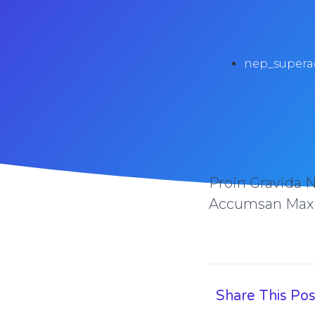
nep_supera
Proin Gravida 
Accumsan Max
Share This Pos