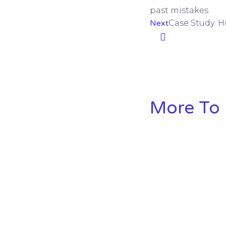
past mistakes
Next
Case Study: 
More To 