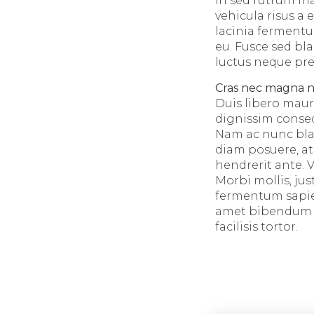
In sed rutrum ma
vehicula risus a 
lacinia fermentu
eu. Fusce sed bla
luctus neque pre
Cras nec magna 
Duis libero maur
dignissim consequ
Nam ac nunc blan
diam posuere, a
hendrerit ante. V
Morbi mollis, jus
fermentum sapien
amet bibendum aug
facilisis tortor.