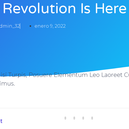
Revolution Is Here
dmin_32
enero 9, 2022
Nisi Turpis, Posuere Elementum Leo Laoreet C
imus.
t