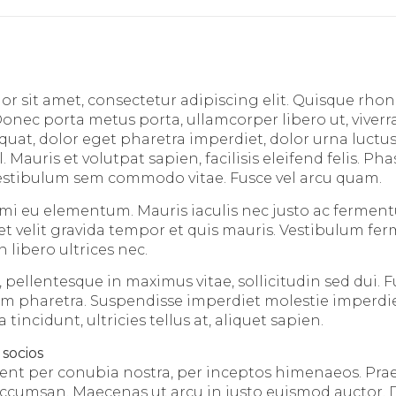
r sit amet, consectetur adipiscing elit. Quisque rhon
Donec porta metus porta, ullamcorper libero ut, viverr
at, dolor eget pharetra imperdiet, dolor urna luctus 
l. Mauris et volutpat sapien, facilisis eleifend felis. Ph
 vestibulum sem commodo vitae. Fusce vel arcu quam.
mi eu elementum. Mauris iaculis nec justo ac fermen
et velit gravida tempor et quis mauris. Vestibulum f
 libero ultrices nec.
 pellentesque in maximus vitae, sollicitudin sed dui. 
am pharetra. Suspendisse imperdiet molestie imperdi
incidunt, ultricies tellus at, aliquet sapien.
 socios
uent per conubia nostra, per inceptos himenaeos. Prae
cumsan. Maecenas ut arcu in justo euismod auctor. D