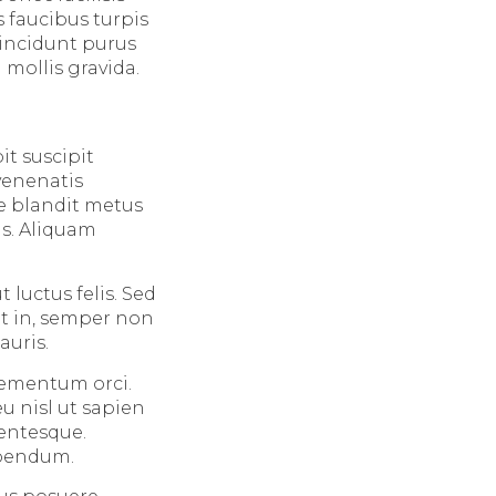
 faucibus turpis
tincidunt purus
mollis gravida.
it suscipit
 venenatis
e blandit metus
is. Aliquam
t luctus felis. Sed
et in, semper non
auris.
elementum orci.
u nisl ut sapien
lentesque.
ibendum.