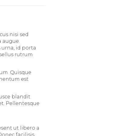
cus nisi sed
a augue.
urna, id porta
asellus rutrum
tum. Quisque
ermentum est
Fusce blandit
et. Pellentesque
sent ut libero a
onec facilisis