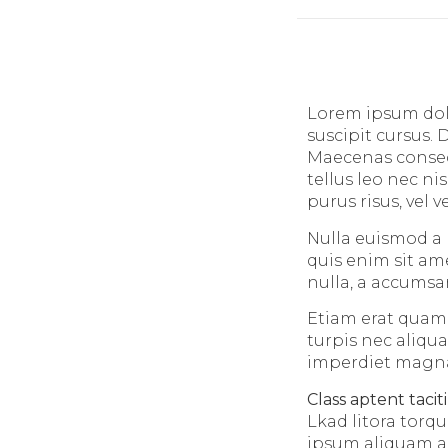
Lorem ipsum dolo
suscipit cursus. 
Maecenas consequ
tellus leo nec nis
purus risus, vel
Nulla euismod a 
quis enim sit am
nulla, a accumsan
Etiam erat quam,
turpis nec aliqu
imperdiet magna t
Class aptent taciti
Lkad litora torq
ipsum aliquam ac