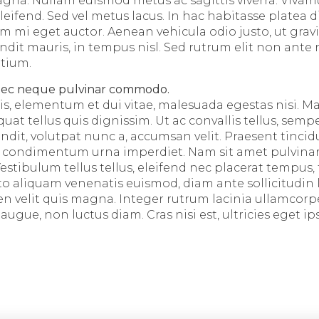
gna. Nullam euismod metus ac sagittis viverra. Viva
eleifend. Sed vel metus lacus. In hac habitasse platea 
m mi eget auctor. Aenean vehicula odio justo, ut gravi
ndit mauris, in tempus nisl. Sed rutrum elit non ante 
tium.
nec neque pulvinar commodo.
is, elementum et dui vitae, malesuada egestas nisi. 
at tellus quis dignissim. Ut ac convallis tellus, sempe
dit, volutpat nunc a, accumsan velit. Praesent tincid
t condimentum urna imperdiet. Nam sit amet pulvinar
estibulum tellus tellus, eleifend nec placerat tempus, t
to aliquam venenatis euismod, diam ante sollicitudin l
 velit quis magna. Integer rutrum lacinia ullamcorpe
ue, non luctus diam. Cras nisi est, ultricies eget ips