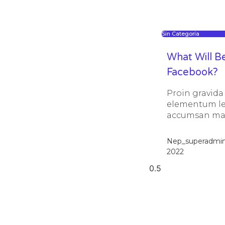
Sin Categoría
What Will B
Facebook?
Proin gravida 
elementum le
accumsan ma
Nep_superadmi
2022