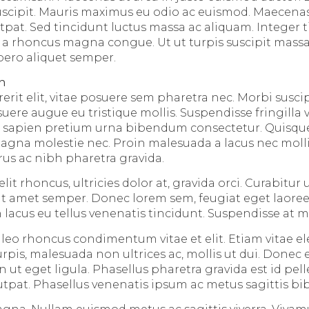
 suscipit. Mauris maximus eu odio ac euismod. Maecenas
tpat. Sed tincidunt luctus massa ac aliquam. Integer 
 a rhoncus magna congue. Ut ut turpis suscipit massa 
ibero aliquet semper.
en
it elit, vitae posuere sem pharetra nec. Morbi suscip
suere augue eu tristique mollis. Suspendisse fringilla
id sapien pretium urna bibendum consectetur. Quisqu
magna molestie nec. Proin malesuada a lacus nec moll
us ac nibh pharetra gravida.
it rhoncus, ultricies dolor at, gravida orci. Curabitur u
t sit amet semper. Donec lorem sem, feugiat eget laore
 lacus eu tellus venenatis tincidunt. Suspendisse at m
u leo rhoncus condimentum vitae et elit. Etiam vitae 
pis, malesuada non ultrices ac, mollis ut dui. Donec e
 ut eget ligula. Phasellus pharetra gravida est id pel
utpat. Phasellus venenatis ipsum ac metus sagittis b