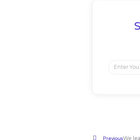
S
Previous
We le